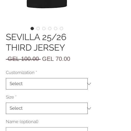
SEVILLA 25/26
THIRD JERSEY
Regular
Sale
 GEL 100.00 
GEL 70.00
Price
Price
Customization
*
Size
*
Name (optional)