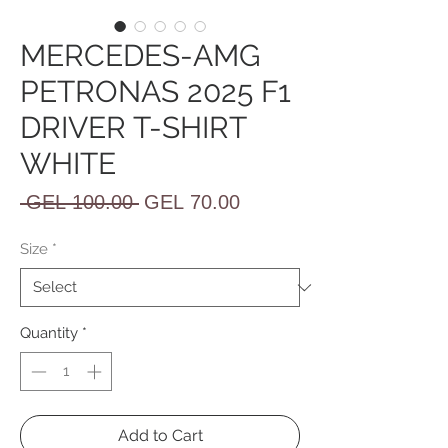
MERCEDES-AMG
PETRONAS 2025 F1
DRIVER T-SHIRT
WHITE
Regular
Sale
 GEL 100.00 
GEL 70.00
Price
Price
Size
*
Quantity
*
Add to Cart