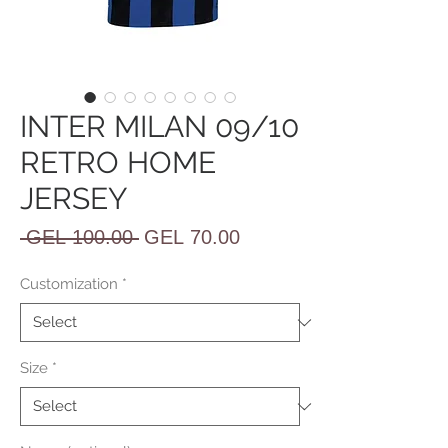
INTER MILAN 09/10
RETRO HOME
JERSEY
Regular
Sale
 GEL 100.00 
GEL 70.00
Price
Price
Customization
*
Size
*