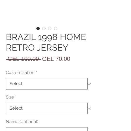
BRAZIL 1998 HOME
RETRO JERSEY
Regular
Sale
 GEL 100.00 
GEL 70.00
Price
Price
Customization
*
Size
*
Name (optional)