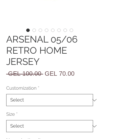
ARSENAL 05/06
RETRO HOME
JERSEY
Regular
Sale
 GEL 100.00 
GEL 70.00
Price
Price
Customization
*
Size
*