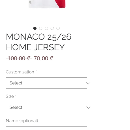
MONACO 25/26
HOME JERSEY
Regular
Sale
 100,00 ₾ 
70,00 ₾
Price
Price
Customization
*
Size
*
Name (optional)