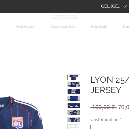
GEL (GEL)
Footwear
Accessories
Football
Fo
LYON 25
JERSEY
Regu
 100,00 ₾ 
70,
Pric
Customization
*