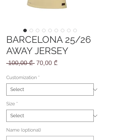
BARCELONA 25/26
AWAY JERSEY
Regular
Sale
 100,00 ₾ 
70,00 ₾
Price
Price
Customization
*
Size
*
Name (optional)