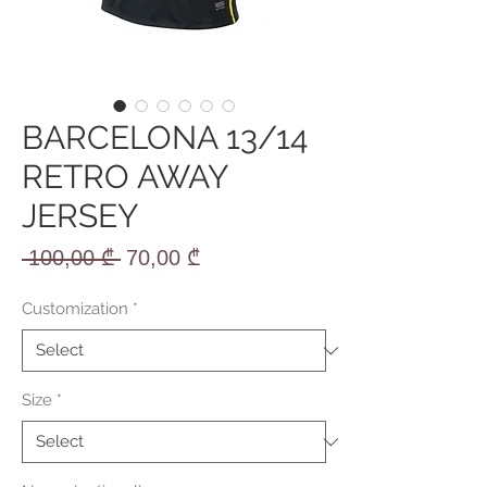
BARCELONA 13/14
RETRO AWAY
JERSEY
Regular
Sale
 100,00 ₾ 
70,00 ₾
Price
Price
Customization
*
Size
*