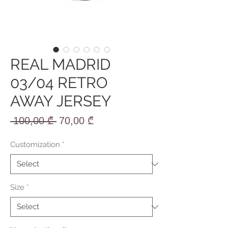
REAL MADRID
03/04 RETRO
AWAY JERSEY
Regular
Sale
 100,00 ₾ 
70,00 ₾
Price
Price
Customization
*
Size
*