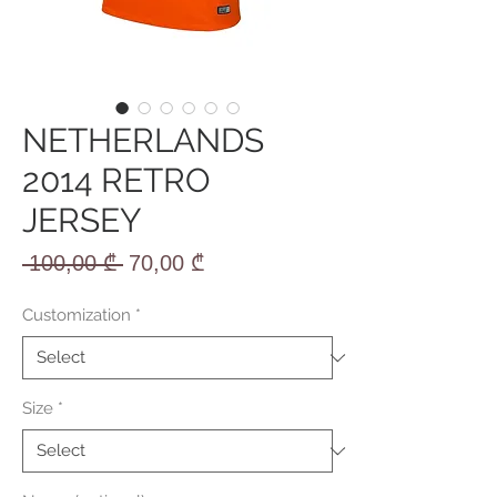
NETHERLANDS
2014 RETRO
JERSEY
Regular
Sale
 100,00 ₾ 
70,00 ₾
Price
Price
Customization
*
Size
*