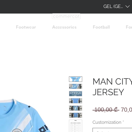
GEL (GEL)
Footwear
Accessories
Football
Fo
MAN CIT
JERSEY
Regu
 100,00 ₾ 
70,
Pric
Customization
*