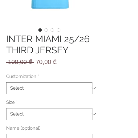
INTER MIAMI 25/26
THIRD JERSEY
Regular
Sale
 100,00 ₾ 
70,00 ₾
Price
Price
Customization
*
Size
*
Name (optional)