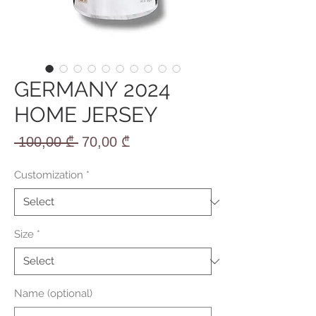
GERMANY 2024
HOME JERSEY
Regular
Sale
 100,00 ₾ 
70,00 ₾
Price
Price
Customization
*
Size
*
Name (optional)