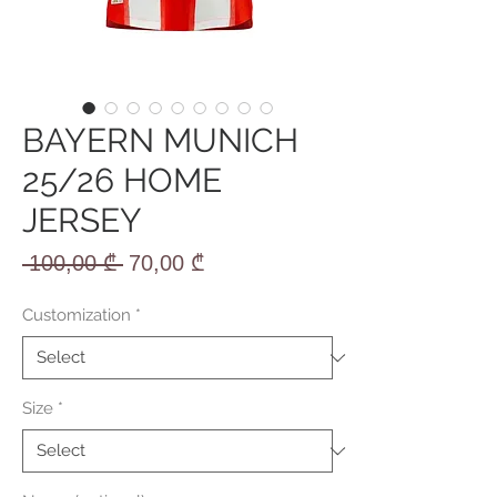
BAYERN MUNICH
25/26 HOME
JERSEY
Regular
Sale
 100,00 ₾ 
70,00 ₾
Price
Price
Customization
*
Size
*