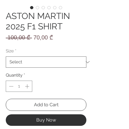
ASTON MARTIN
2025 F1 SHIRT
Regular
Sale
 100,00 ₾ 
70,00 ₾
Price
Price
Size
*
Quantity
*
Add to Cart
Buy Now