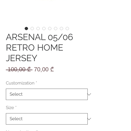
ARSENAL 05/06
RETRO HOME
JERSEY
Regular
Sale
 100,00 ₾ 
70,00 ₾
Price
Price
Customization
*
Size
*