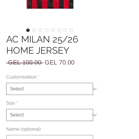
AC MILAN 25/26
HOME JERSEY
Regular
Sale
 GEL 100.00 
GEL 70.00
Price
Price
Customization
*
Size
*
Name (optional)